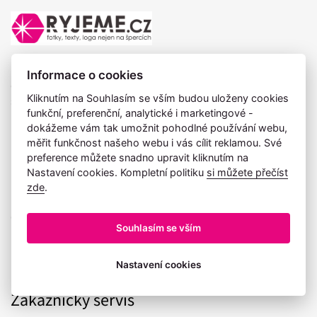
Největší výběr dárků přes 400 produktů skladem. Rychlé nebo
Informace o cookies
expres zpracování objednávky. Ryjeme.cz je sponzorem
Kliknutím na Souhlasím se vším budou uloženy cookies
soutěže Muž roku.
funkční, preferenční, analytické i marketingové -
dokážeme vám tak umožnit pohodlné používání webu,
měřit funkčnost našeho webu i vás cílit reklamou. Své
preference můžete snadno upravit kliknutím na
Nastavení cookies. Kompletní politiku
si můžete přečíst
zde
.
Časté dotazy
O nákupu
Souhlasím se vším
Potřebuji poradit
Firemní spolupráce
Nastavení cookies
Zákaznický servis