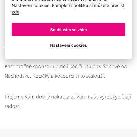
Nastavení cookies. Kompletní politiku
si můžete přečíst
limitovanou sérii známek z chirurgické oceli, které jsou
zde
.
největší na trhu. Moc náš těší, že se známka líbí a zdobí
mimo jiné i zpěváka Martina Maxu, zpěvačku, herečku a
Souhlasím se vším
moderátorku Danielu Šinkorovou a Miss ČR 2016
Andreu Bezděkovou.
Nastavení cookies
Každoročně sponzorujeme i kočičí útulek v Šonově na
Náchodsku. Kočičky a kocourci si to zaslouží.
Přejeme Vám dobrý nákup a ať Vám naše výrobky dělají
radost.