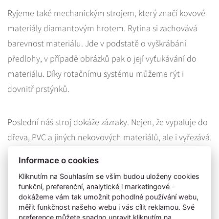
Ryjeme také mechanickým strojem, který značí kovové
materiály diamantovým hrotem. Rytina si zachovává
barevnost materiálu. Jde v podstatě o vyškrábání
předlohy, v případě obrázků pak o její vyťukávání do
materiálu. Díky rotačnímu systému můžeme rýt i
dovnitř prstýnků.
Poslední náš stroj dokáže zázraky. Nejen, že vypaluje do
dřeva, PVC a jiných nekovových materiálů, ale i vyřezává.
Díky němu jsme schopni vyrábět dřevěné motýlky a
Informace o cookies
některé šperky doplňovat exotickým dřevem.
Kliknutím na Souhlasím se vším budou uloženy cookies
funkční, preferenční, analytické i marketingové -
dokážeme vám tak umožnit pohodlné používání webu,
Od roku 2015 jsme hrdými sponzory soutěže Muž roku.
měřit funkčnost našeho webu i vás cílit reklamou. Své
Pro finálový večer a 12 finalistů jsme vyrobili
preference můžete snadno upravit kliknutím na