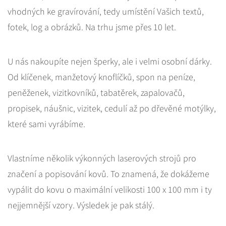
vhodných ke gravírování, tedy umístění Vašich textů,
fotek, log a obrázků. Na trhu jsme přes 10 let.
U nás nakoupíte nejen šperky, ale i velmi osobní dárky.
Od klíčenek, manžetový knoflíčků, spon na peníze,
peněženek, vizitkovníků, tabatěrek, zapalovačů,
propisek, náušnic, vizitek, cedulí až po dřevěné motýlky,
které sami vyrábíme.
Vlastníme několik výkonných laserových strojů pro
značení a popisování kovů. To znamená, že dokážeme
vypálit do kovu o maximální velikosti 100 x 100 mm i ty
nejjemnější vzory. Výsledek je pak stálý.