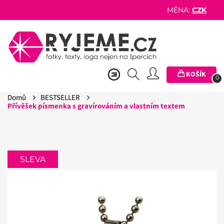
MĚNA:
CZK
KOŠÍK
0
Domů
BESTSELLER
Přívěšek písmenka s gravírováním a vlastním textem
SLEVA