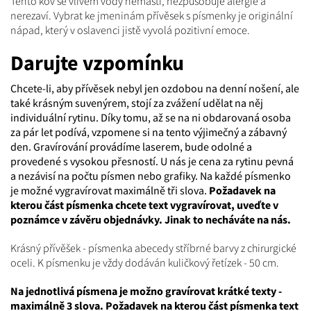
Tento kov se vlivem vody nemastí, nezpůsobuje alergie a
nerezaví. Vybrat ke jmeninám přívěsek s písmenky je originální
nápad, který v oslavenci jistě vyvolá pozitivní emoce.
Darujte vzpomínku
Chcete-li, aby přívěsek nebyl jen ozdobou na denní nošení, ale
také krásným suvenýrem, stojí za zvážení udělat na něj
individuální rytinu. Díky tomu, až se na ni obdarovaná osoba
za pár let podívá, vzpomene si na tento výjimečný a zábavný
den. Gravírování provádíme laserem, bude odolné a
provedené s vysokou přesností. U nás je cena za rytinu pevná
a nezávisí na počtu písmen nebo grafiky. Na každé písmenko
je možné vygravírovat maximálně tři slova.
Požadavek na
kterou část písmenka chcete text vygravírovat, uveďte v
poznámce v závěru objednávky. Jinak to necháváte na nás.
Krásný přívěšek - písmenka abecedy stříbrné barvy z chirurgické
oceli. K písmenku je vždy dodáván kuličkový řetízek - 50 cm.
Na jednotlivá písmena je možno gravírovat krátké texty -
maximálně 3 slova. Požadavek na kterou část písmenka text