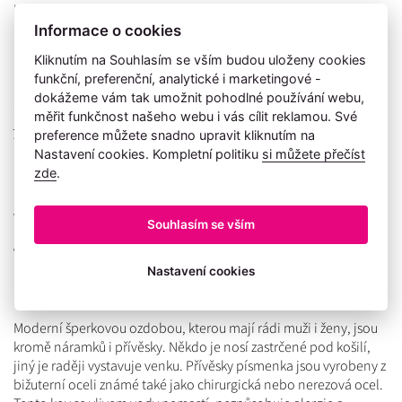
hezkým dárkem pro každého.
Informace o cookies
Přívěsek je skvělým dárkem
Kliknutím na Souhlasím se vším budou uloženy cookies
funkční, preferenční, analytické i marketingové -
Přívěsky jako písmena jsou dárkem, které ocení skutečně každý.
dokážeme vám tak umožnit pohodlné používání webu,
Skvěle se budou hodit jako malý dárek pro muže k jeho
měřit funkčnost našeho webu i vás cílit reklamou. Své
jmeninám. Pokud tedy hledáte malý dárek pro svého syna, otce,
preference můžete snadno upravit kliknutím na
tátu nebo kamaráda, pak vám něco do oka jistě padne do oka.
Nastavení cookies. Kompletní politiku
si můžete přečíst
Darujte cool přívěsek ve tvaru prvního písmene jeho jména. Na
zde
.
písmenko navíc umíme vyrobit individuální rytinu, díky které
bude dárek ještě jedinečnější. Dejte na něj pár hezkých slov,
významný symbol nebo datum a dárek je hotový. Každé
Souhlasím se vším
písmenko obdržíte zavěšené na kuličkovém řetízku. U příležitosti
Valentýna, Vánoc či svátku si můžete vyměnit písmenka a nosit
přívěsek, který vám bude připomínat vašeho milého či vaši
Nastavení cookies
milou.
Moderní šperkovou ozdobou, kterou mají rádi muži i ženy, jsou
kromě náramků i přívěsky. Někdo je nosí zastrčené pod košilí,
jiný je raději vystavuje venku. Přívěsky písmenka jsou vyrobeny z
bižuterní oceli známé také jako chirurgická nebo nerezová ocel.